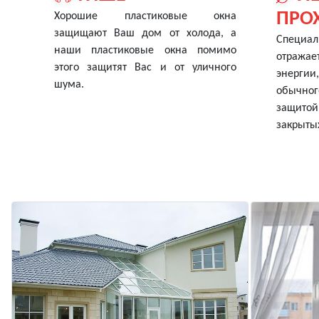
ПРО
Хорошие пластиковые окна
защищают Ваш дом от холода, а
Специа
наши пластиковые окна помимо
отража
этого защитят Вас и от уличного
энергии
шума.
обычно
защито
закрыты