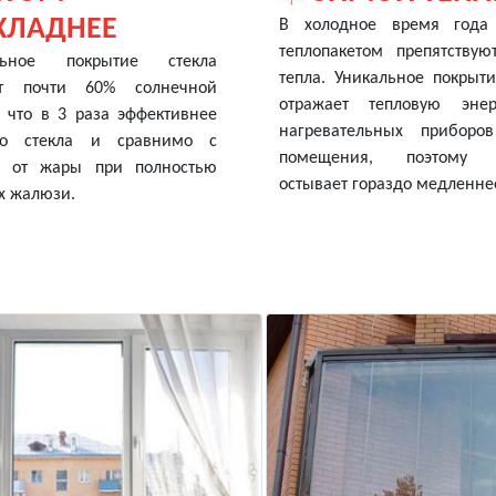
ХЛАДНЕЕ
В холодное время года
теплопакетом препятствую
льное покрытие стекла
тепла. Уникальное покрыти
ет почти 60% солнечной
отражает тепловую эне
, что в 3 раза эффективнее
нагревательных приборо
го стекла и сравнимо с
помещения, поэтому 
й от жары при полностью
остывает гораздо медленне
х жалюзи.