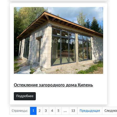
Остекление загородного дома Кипень
Подробнее
Страницы:
1
2
3
4
5
...
13
Предыдущая
Следую