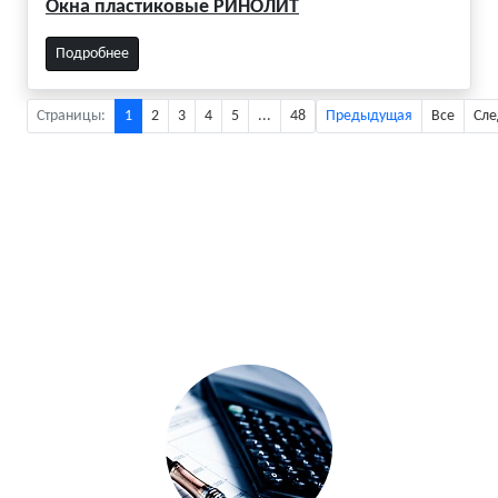
Окна пластиковые РИНОЛИТ
Подробнее
Страницы:
1
2
3
4
5
...
48
Предыдущая
Все
Сл