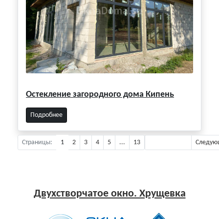
Остекление загородного дома Кипень
Подробнее
Страницы:
1
2
3
4
5
...
13
Предыдущая
Следую
Двухстворчатое окно. Хрущевка