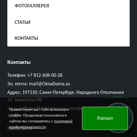
ФОТОГАЛЛЕРЕЯ
СТАТЬИ
КОНТАКТЫ
Контакты
Телефон:
+7 812 608-00-28
Эл. почта:
mail@OknaDoma.su
Адрес:
197110, Санкт-Петербург, Народного Ополчения
22, павилион N8
Часы работы: Понедельник - воскресенье с 10:00 до
Приветствуем вас! Сайт использует
Онлайн
22:00
cookies. Продолжая пользоваться
Хорошо
заявка
сайтом вы соглашаетесь с
политикой
конфиденциальности
Карта сайта