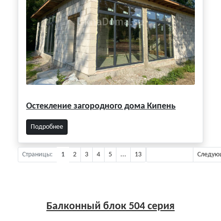
Остекление загородного дома Кипень
Подробнее
Страницы:
1
2
3
4
5
...
13
Предыдущая
Следую
Балконный блок 504 серия