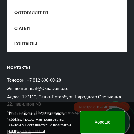
ФОТОГАЛЛЕРЕЯ
СТАТЬИ
КОНТАКТЫ
Контакты
Телефон:
+7 812 608-00-28
Эл. почта:
mail@OknaDoma.su
Адрес:
197110, Санкт-Петербург, Народного Ополчения
22, павилион N8
Быстро с 1С-Битрикс
Часы работы: Понедельник - воскресенье с 10:00 до
Приветствуем вас! Сайт использует
Онлайн
22:00
cookies. Продолжая пользоваться
Хорошо
заявка
сайтом вы соглашаетесь с
политикой
конфиденциальности
Карта сайта