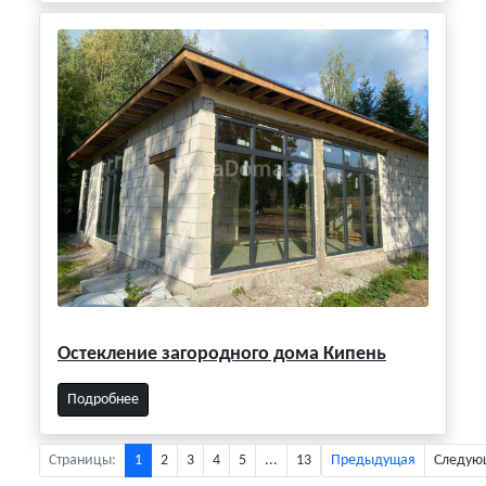
Остекление загородного дома Кипень
Подробнее
Страницы:
1
2
3
4
5
...
13
Предыдущая
Следую