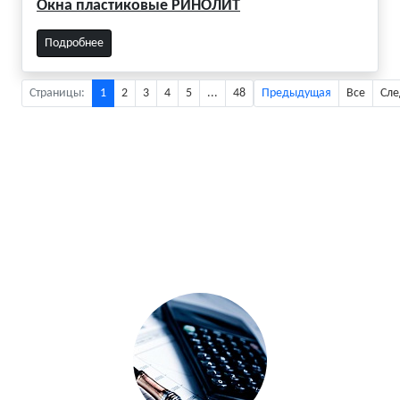
Окна пластиковые РИНОЛИТ
Подробнее
Страницы:
1
2
3
4
5
...
48
Предыдущая
Все
Сл