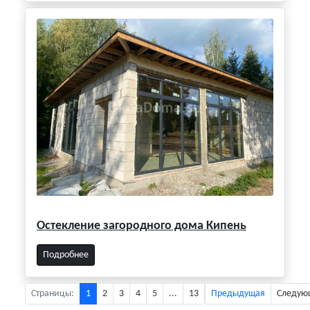
Остекление загородного дома Кипень
Подробнее
Страницы:
1
2
3
4
5
...
13
Предыдущая
Следую