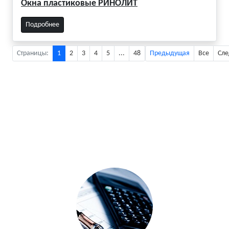
Окна пластиковые РИНОЛИТ
Подробнее
Страницы:
1
2
3
4
5
...
48
Предыдущая
Все
Сл