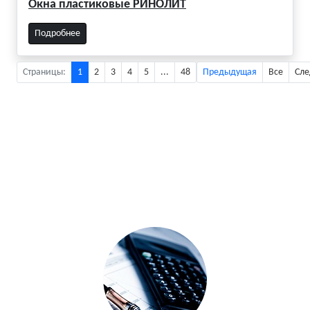
Окна пластиковые РИНОЛИТ
Подробнее
Страницы:
1
2
3
4
5
...
48
Предыдущая
Все
Сл