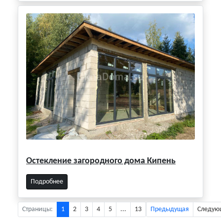
Остекление загородного дома Кипень
Подробнее
Страницы:
1
2
3
4
5
...
13
Предыдущая
Следую