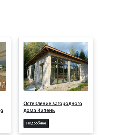
Остекление загородного
цо
дома Кипень
Подробнее