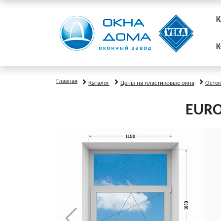
К
К
Главная
Каталог
Цены на пластиковые окна
Остек
EURO