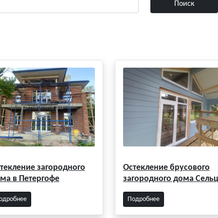
текление загородного
Остекление брусового
ма в Петергофе
загородного дома Сель
одробнее
Подробнее