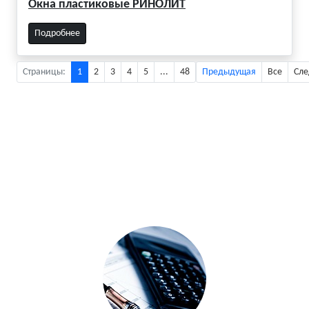
Окна пластиковые РИНОЛИТ
Подробнее
Страницы:
1
2
3
4
5
...
48
Предыдущая
Все
Сл