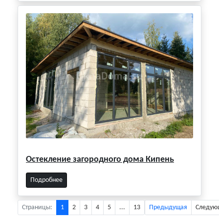
Остекление загородного дома Кипень
Подробнее
Страницы:
1
2
3
4
5
...
13
Предыдущая
Следую