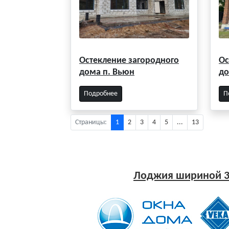
Остекление загородного
Ос
дома п. Вьюн
до
Подробнее
П
Страницы:
1
2
3
4
5
...
13
Лоджия шириной 3