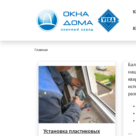
К
К
Главная
Бал
наш
ква
исп
раз
Установка пластиковых
...