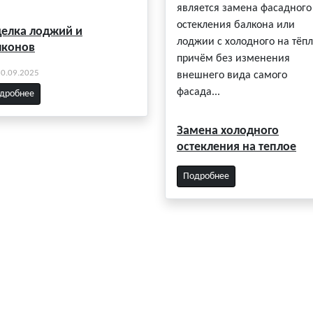
является замена фасадного
остекления балкона или
делка лоджий и
лоджии с холодного на тёпл
лконов
причём без изменения
30.09.2025
внешнего вида самого
фасада...
дробнее
Замена холодного
остекления на теплое
Подробнее