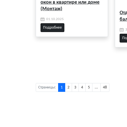
окон в квартире или доме
(Монтаж)
От
ба
01.10.2025
Подробнее
По
Страницы:
1
2
3
4
5
...
48