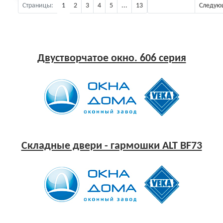
Страницы:
1
2
3
4
5
...
13
Предыдущая
Следую
Двустворчатое окно. 606 серия
Складные двери - гармошки ALT BF73