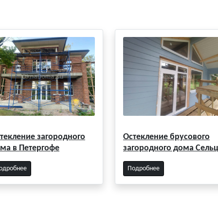
текление загородного
Остекление брусового
ма в Петергофе
загородного дома Сель
одробнее
Подробнее