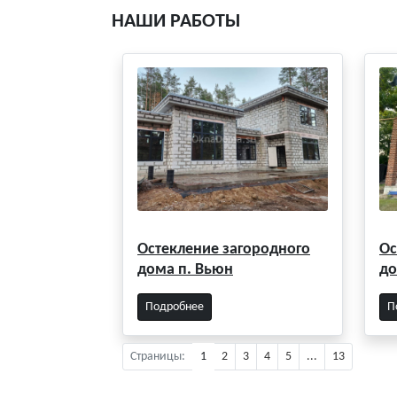
НАШИ РАБОТЫ
Остекление загородного
Ос
дома п. Вьюн
до
Подробнее
П
Страницы:
1
2
3
4
5
...
13