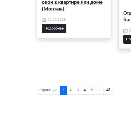
окон в квартире или доме
(Монтаж)
От
ба
01.10.2025
Подробнее
По
Страницы:
1
2
3
4
5
...
48