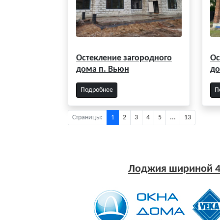
Остекление загородного
Ос
дома п. Вьюн
до
Подробнее
П
Страницы:
1
2
3
4
5
...
13
Лоджия шириной 4