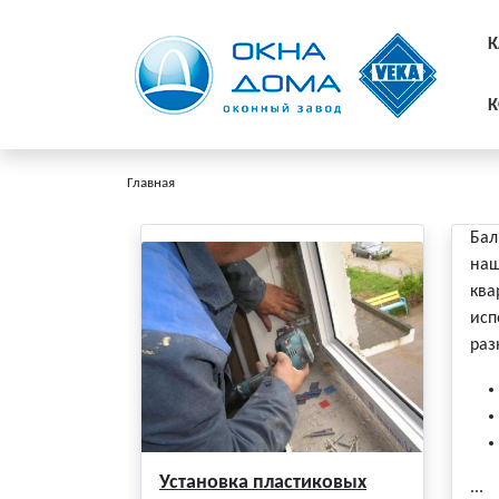
К
К
Главная
Бал
наш
ква
исп
раз
Установка пластиковых
...