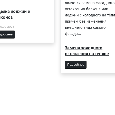
является замена фасадного
остекления балкона или
делка лоджий и
лоджии с холодного на тёпл
лконов
причём без изменения
30.09.2025
внешнего вида самого
фасада...
дробнее
Замена холодного
остекления на теплое
Подробнее