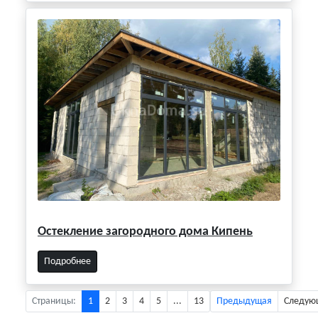
Остекление загородного дома Кипень
Подробнее
Страницы:
1
2
3
4
5
...
13
Предыдущая
Следую