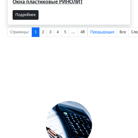
Окна пластиковые РИНОЛИТ
Подробнее
Страницы:
1
2
3
4
5
...
48
Предыдущая
Все
Сл