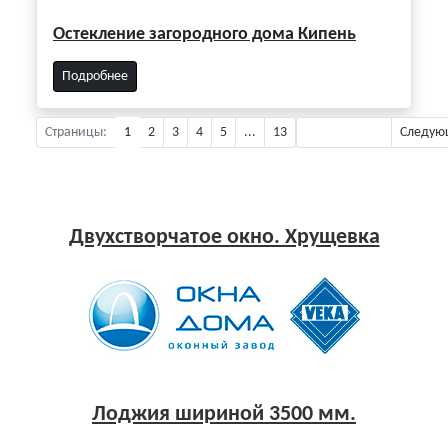
Остекление загородного дома Кипень
Подробнее
Страницы:
1
2
3
4
5
...
13
Предыдущая
Следую
Двухстворчатое окно. Хрущевка
Лоджия шириной 3500 мм.