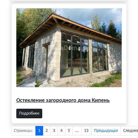
Остекление загородного дома Кипень
Подробнее
Страницы:
1
2
3
4
5
...
13
Предыдущая
Следую