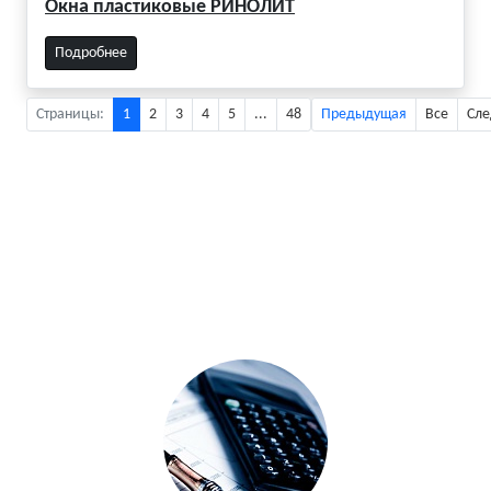
Окна пластиковые РИНОЛИТ
Подробнее
Страницы:
1
2
3
4
5
...
48
Предыдущая
Все
Сл