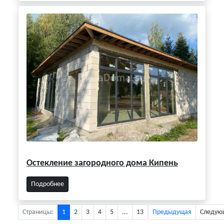
Остекление загородного дома Кипень
Подробнее
Страницы:
1
2
3
4
5
...
13
Предыдущая
Следую