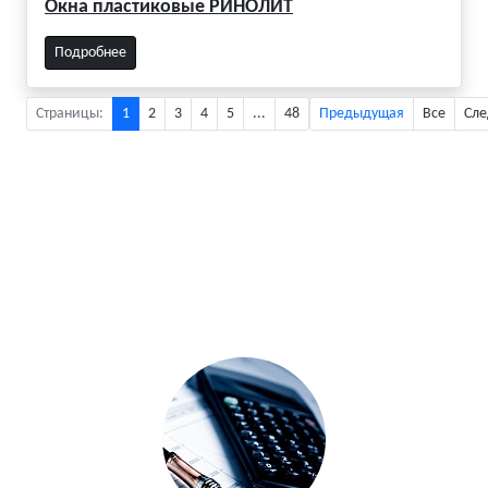
Окна пластиковые РИНОЛИТ
Подробнее
Страницы:
1
2
3
4
5
...
48
Предыдущая
Все
Сл