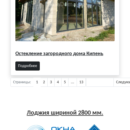
Остекление загородного дома Кипень
Подробнее
Страницы:
1
2
3
4
5
...
13
Предыдущая
Следую
Лоджия шириной 2800 мм.