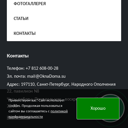
ФОТОГАЛЛЕРЕЯ
СТАТЬИ
КОНТАКТЫ
Контакты
Телефон:
+7 812 608-00-28
Эл. почта:
mail@OknaDoma.su
Адрес:
197110, Санкт-Петербург, Народного Ополчения
22, павилион N8
Часы работы: Понедельник - воскресенье с 10:00 до
Приветствуем вас! Сайт использует
Онлайн
22:00
cookies. Продолжая пользоваться
Хорошо
заявка
сайтом вы соглашаетесь с
политикой
конфиденциальности
Карта сайта