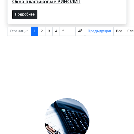
Окна пластиковые РИНОЛИТ
Подробнее
Страницы:
1
2
3
4
5
...
48
Предыдущая
Все
Сл