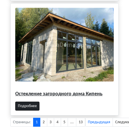
Остекление загородного дома Кипень
Подробнее
Страницы:
1
2
3
4
5
...
13
Предыдущая
Следую