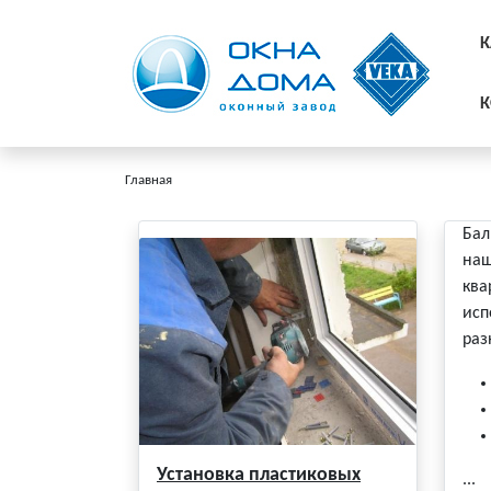
К
К
Главная
Бал
наш
ква
исп
раз
Установка пластиковых
...