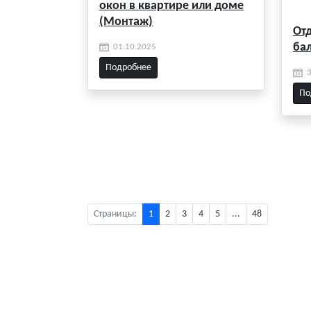
окон в квартире или доме
(Монтаж)
От
ба
01.10.2025
Подробнее
По
Страницы:
1
2
3
4
5
...
48