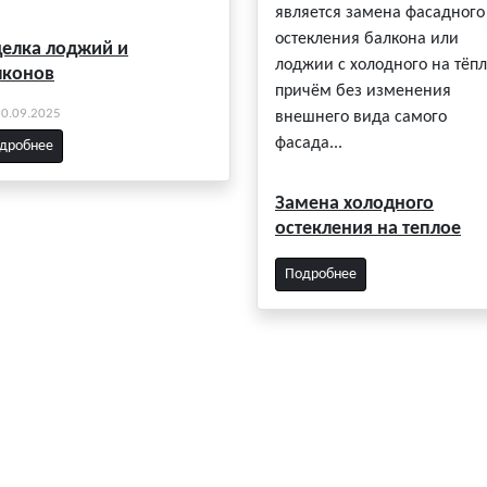
является замена фасадного
остекления балкона или
делка лоджий и
лоджии с холодного на тёпл
лконов
причём без изменения
30.09.2025
внешнего вида самого
фасада...
дробнее
Замена холодного
остекления на теплое
Подробнее