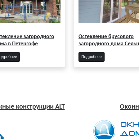
текление загородного
Остекление брусового
ма в Петергофе
загородного дома Сель
одробнее
Подробнее
ные конструкции ALT
Оконн