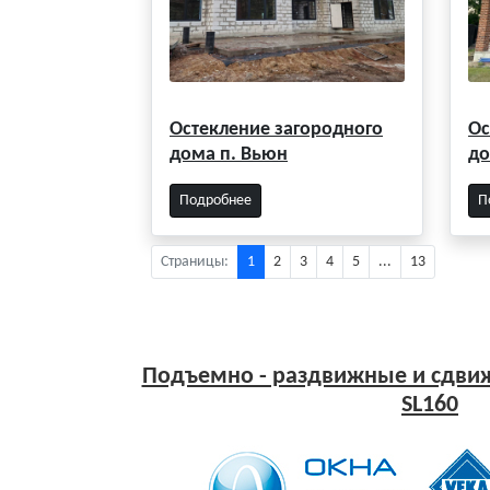
Остекление загородного
Ос
дома п. Вьюн
до
Подробнее
П
Страницы:
1
2
3
4
5
...
13
Подъемно - раздвижные и сдвиж
SL160