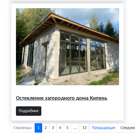
Остекление загородного дома Кипень
Подробнее
Страницы:
1
2
3
4
5
...
13
Предыдущая
Следую