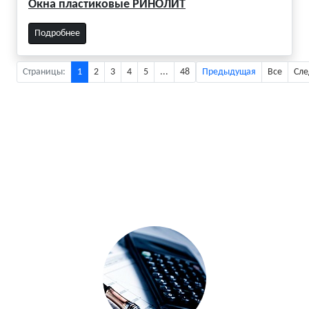
Окна пластиковые РИНОЛИТ
Подробнее
Страницы:
1
2
3
4
5
...
48
Предыдущая
Все
Сл