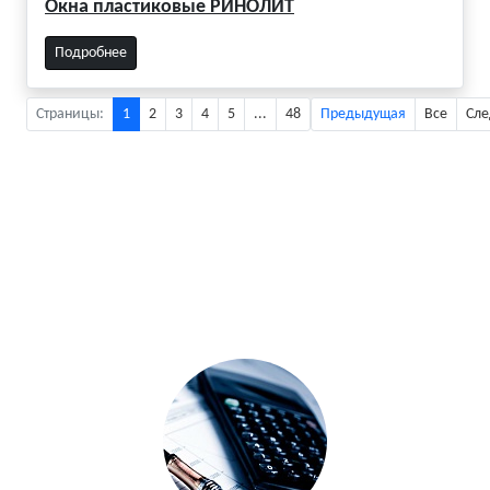
Окна пластиковые РИНОЛИТ
Подробнее
Страницы:
1
2
3
4
5
...
48
Предыдущая
Все
Сл