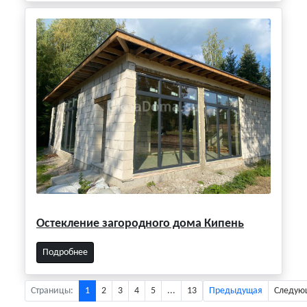
Остекление загородного дома Кипень
Подробнее
Страницы:
1
2
3
4
5
...
13
Предыдущая
Следую