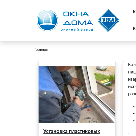
К
К
Главная
Бал
наш
ква
исп
раз
Установка пластиковых
...