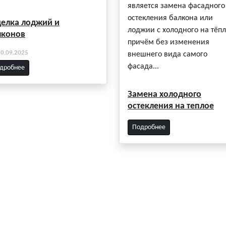
является замена фасадного
остекления балкона или
делка лоджий и
лоджии с холодного на тёпл
лконов
причём без изменения
30.09.2025
внешнего вида самого
фасада...
дробнее
Замена холодного
остекления на теплое
Подробнее