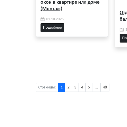
окон в квартире или доме
(Монтаж)
От
ба
01.10.2025
Подробнее
По
Страницы:
1
2
3
4
5
...
48