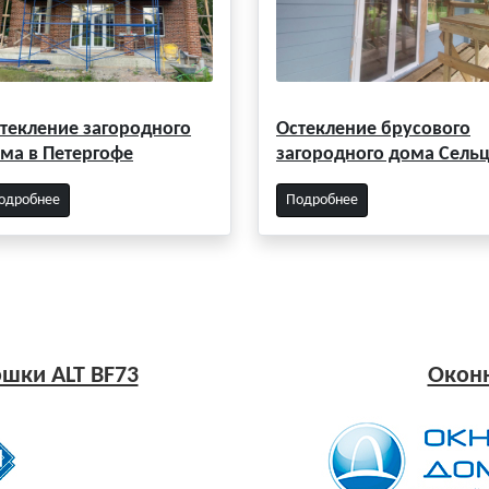
текление загородного
Остекление брусового
ма в Петергофе
загородного дома Сель
одробнее
Подробнее
шки ALT BF73
Оконн