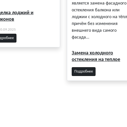
является замена фасадного
остекления балкона или
делка лоджий и
лоджии с холодного на тёпл
лконов
причём без изменения
30.09.2025
внешнего вида самого
фасада...
дробнее
Замена холодного
остекления на теплое
Подробнее