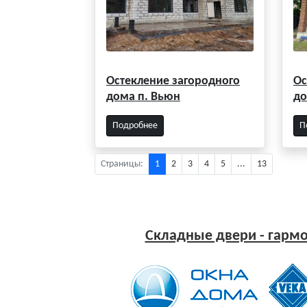
Остекление загородного
Ос
дома п. Вьюн
до
Подробнее
П
Страницы:
1
2
3
4
5
...
13
Складные двери - гармо