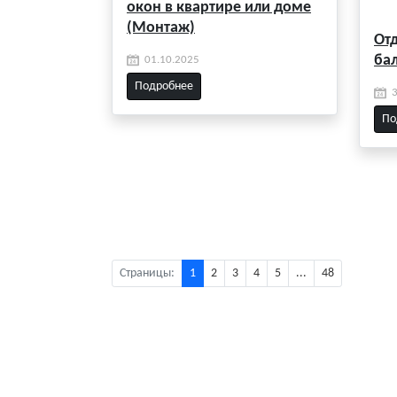
окон в квартире или доме
(Монтаж)
От
ба
01.10.2025
Подробнее
По
Страницы:
1
2
3
4
5
...
48