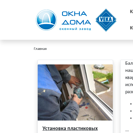
К
К
Главная
Бал
наш
ква
исп
раз
Установка пластиковых
...