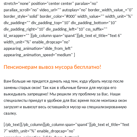
stretch="none" position="center center" paralax="no"
parallax_scroll="no" video_url="" autoplay="no" border_width_value_="0"
border_style="solid" border_color="#000" width_value="" width_unit="%"
div_padding="" div_padding_top="10" div_padding_bottom="10"
div_padding_right="10" div_padding_left="10" css_suffix=""
id_wrapper="" ][pb_column span="span4"][pb_text el_title="Text 6"
width_unit="%" enable_dropcap="no"
appearing_animation="slide_from_left"
appearing_animation_speed="medium" ]
Пенсионерам вывоз мусора бесплатно!
Вам больше не придется думать над тем, куда убрать мусор после
замены старых окон! Так как в обычные бачки для мусора его
выкидывать запрещено! Мы решили эту проблему за Вас. Наши
специалисты приедут в удобное для Вас время после монтажа окон
загрузят и вывезут весь оставшийся мусор на специализированную
свалку.
[/pb_text][/pb_column][pb_column span="span4"][pb_text el_title="Text
7" width_unit="%" enable_dropcap="no"