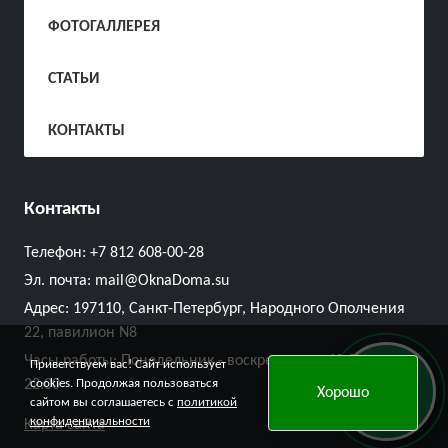
ФОТОГАЛЛЕРЕЯ
СТАТЬИ
КОНТАКТЫ
Контакты
Телефон:
+7 812 608-00-28
Эл. почта:
mail@OknaDoma.su
Адрес:
197110, Санкт-Петербург, Народного Ополчения
22, павилион N8
Часы работы: Понедельник - воскресенье с 10:00 до
Приветствуем вас! Сайт использует
Онлайн
22:00
cookies. Продолжая пользоваться
Хорошо
заявка
сайтом вы соглашаетесь с
политикой
конфиденциальности
Карта сайта