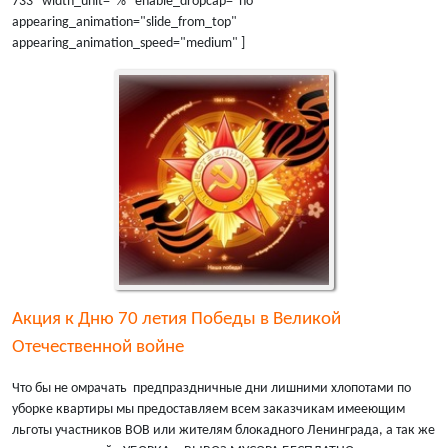
733" width_unit="%" enable_dropcap="no"
appearing_animation="slide_from_top"
appearing_animation_speed="medium" ]
Акция к Дню 70 летия Победы в Великой
Отечественной войне
Что бы не омрачать предпраздничные дни лишними хлопотами по
уборке квартиры мы предоставляем всем заказчикам имееющим
льготы участников ВОВ или жителям блокадного Ленинграда, а так же