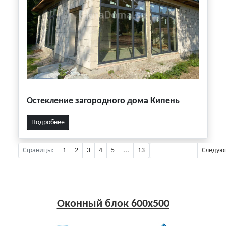
Остекление загородного дома Кипень
Подробнее
Страницы:
1
2
3
4
5
...
13
Предыдущая
Следую
Оконный блок 600x500