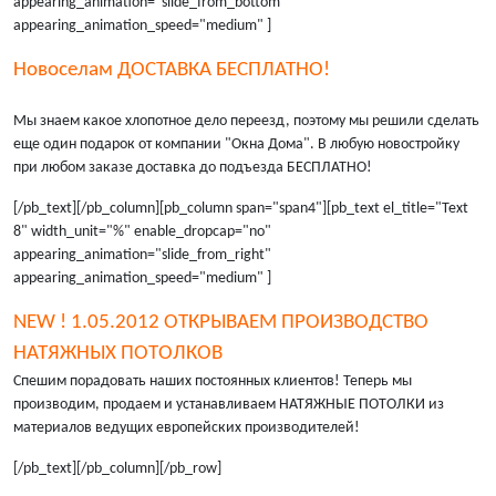
appearing_animation="slide_from_bottom"
appearing_animation_speed="medium" ]
Новоселам ДОСТАВКА БЕСПЛАТНО!
Мы знаем какое хлопотное дело переезд, поэтому мы решили сделать
еще один подарок от компании "Окна Дома". В любую новостройку
при любом заказе доставка до подъезда БЕСПЛАТНО!
[/pb_text][/pb_column][pb_column span="span4"][pb_text el_title="Text
8" width_unit="%" enable_dropcap="no"
appearing_animation="slide_from_right"
appearing_animation_speed="medium" ]
NEW ! 1.05.2012 ОТКРЫВАЕМ ПРОИЗВОДСТВО
НАТЯЖНЫХ ПОТОЛКОВ
Спешим порадовать наших постоянных клиентов! Теперь мы
производим, продаем и устанавливаем НАТЯЖНЫЕ ПОТОЛКИ из
материалов ведущих европейских производителей!
[/pb_text][/pb_column][/pb_row]