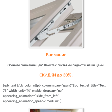
Внимание
Осеннее снижение цен! Вместе с листьями падают и наши цены!
СКИДКИ
до 30%.
[/pb_text][/pb_column][pb_column span="span6"][pb_text el_title="Text
75" width_unit="%" enable_dropcap="no"
appearing_animation="slide_from_left"
appearing_animation_speed="medium" ]