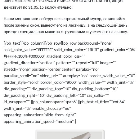
членам их семей : УБОРКА и ВЫВОЗ МУСОРА БЕСПЛАТНО, акция
действует по 31.05.15 включительно!
Наши монтажники соберут весь строительный мусор, оставшийся
после замены окон, вынесут его на лестницу, а на следующий день
приедет специальная машина с грузчиками и увезет его на свалку.
[/pb_text][/pb_column][/pb_row][pb_row background="none"
solid_color_value="#FFFFFF" solid_color_color="#ffffff" gradient_color="0%
#FFFFFF,100% #000000" gradient_color_css=""
gradient_direction="vertical" pattern="" repeat="full" image=""
stretch="none" position="center center" paralax="no"
parallax_scroll="no" video_url="" autoplay="no" border_width_value_="0"
border_style="solid" border_color="#000" width_value="" width_unit="%"
div_padding="" div_padding_top="10" div_padding_bottom="10"
div_padding_right="10" div_padding_left="10" css_suffix=""
id_wrapper="" ][pb_column span="span6"][pb_text el_title="Text 64"
width_unit="%" enable_dropcap="no"
appearing_animation="slide_from_right"
appearing_animation_speed="medium" ]