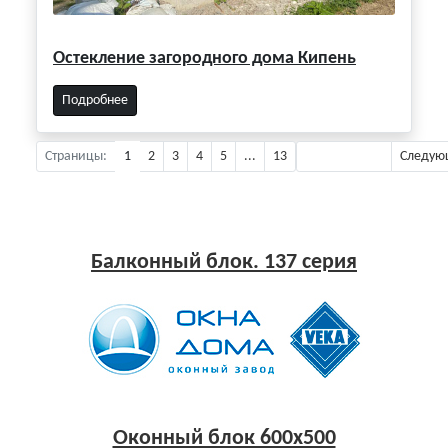
Остекление загородного дома Кипень
Подробнее
Страницы:
1
2
3
4
5
...
13
Предыдущая
Следую
Балконный блок. 137 серия
Оконный блок 600x500