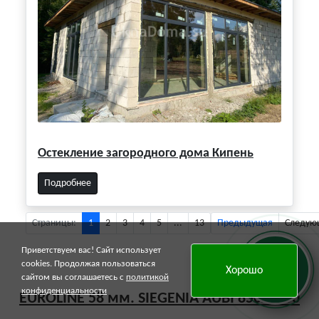
Остекление загородного дома Кипень
Подробнее
Страницы:
1
2
3
4
5
...
13
Предыдущая
Следую
Приветствуем вас! Сайт использует
Онлайн
cookies. Продолжая пользоваться
Хорошо
заявка
сайтом вы соглашаетесь с
политикой
конфиденциальности
EUROLINE 58 мм. SIEGENIA AUBI 850x2150