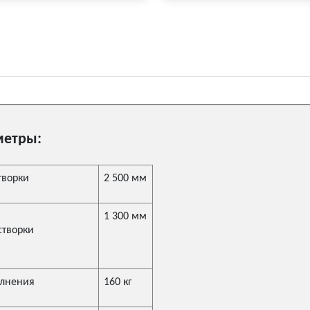
метры:
творки
2 500 мм
1 300 мм
творки
олнения
160 кг