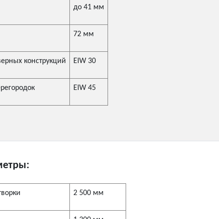
до 41 мм
72 мм
верных конструкций
EIW 30
ерегородок
EIW 45
метры:
творки
2 500 мм