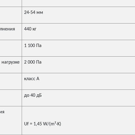
24-54 мм
олнения
440 кг
1 100 Па
 нагрузке
2 000 Па
класс А
до 40 дБ
ия
Uf = 1,45 W/(m²·K)