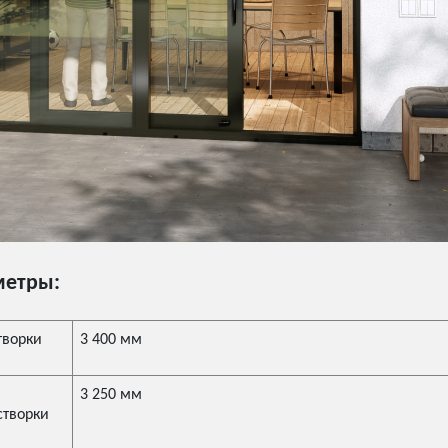
метры:
творки
3 400 мм
3 250 мм
творки