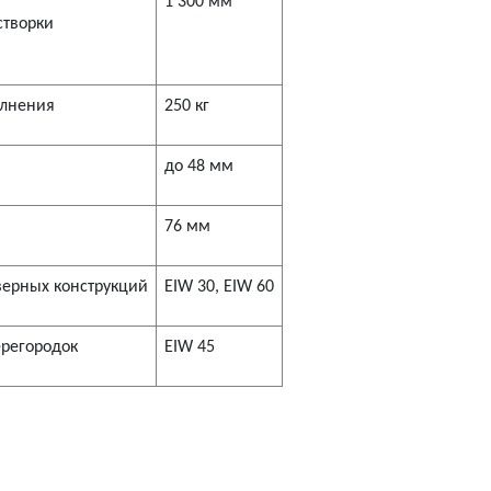
1 300 мм
творки
олнения
250 кг
до 48 мм
76 мм
верных конструкций
EIW 30, EIW 60
ерегородок
EIW 45