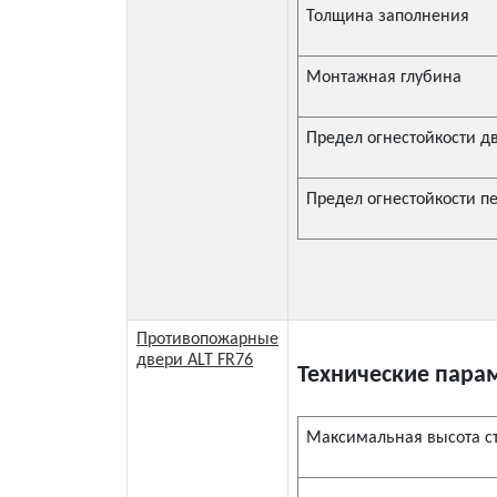
Толщина заполнения
Монтажная глубина
Предел огнестойкости д
Предел огнестойкости п
Противопожарные
двери ALT FR76
Технические пара
Максимальная высота с