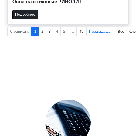
Окна пластиковые РИНОЛИТ
Подробнее
Страницы:
1
2
3
4
5
...
48
Предыдущая
Все
Сл