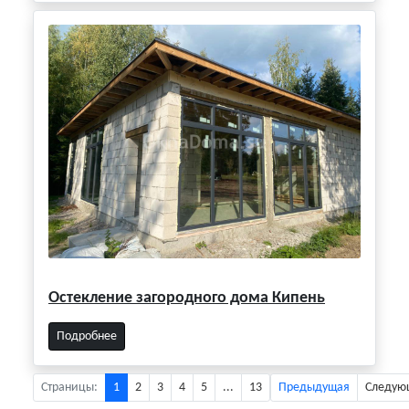
Остекление загородного дома Кипень
Подробнее
Страницы:
1
2
3
4
5
...
13
Предыдущая
Следую