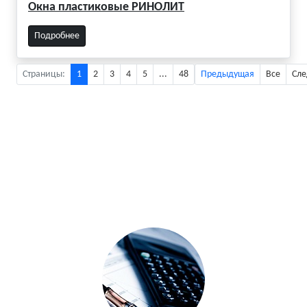
Окна пластиковые РИНОЛИТ
Подробнее
Страницы:
1
2
3
4
5
...
48
Предыдущая
Все
Сл