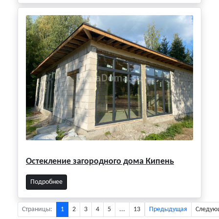
Остекление загородного дома Кипень
Подробнее
Страницы:
1
2
3
4
5
...
13
Предыдущая
Следую