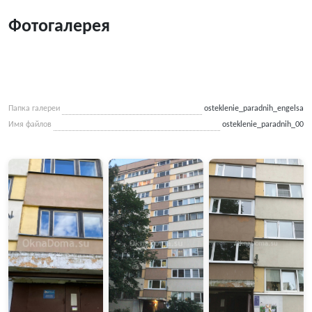
Фотогалерея
Папка галереи
osteklenie_paradnih_engelsa
Имя файлов
osteklenie_paradnih_00