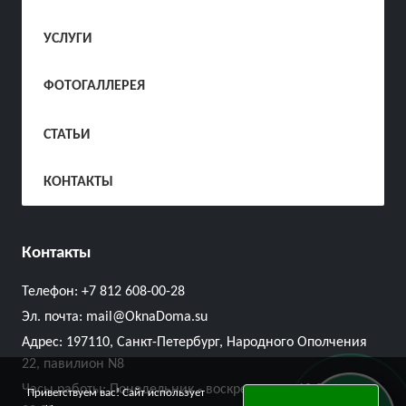
УСЛУГИ
ФОТОГАЛЛЕРЕЯ
СТАТЬИ
КОНТАКТЫ
Контакты
Телефон:
+7 812 608-00-28
Эл. почта:
mail@OknaDoma.su
Адрес:
197110, Санкт-Петербург, Народного Ополчения
22, павилион N8
Часы работы: Понедельник - воскресенье с 10:00 до
Приветствуем вас! Сайт использует