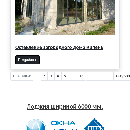
Остекление загородного дома Кипень
Подробнее
Страницы:
1
2
3
4
5
...
13
Предыдущая
Следую
Лоджия шириной 6000 мм.