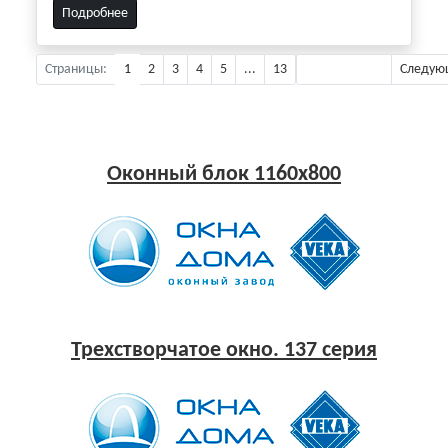
Подробнее
Страницы:
1
2
3
4
5
...
13
Предыдущая
Следую
Оконный блок 1160x800
Трехстворчатое окно. 137 серия