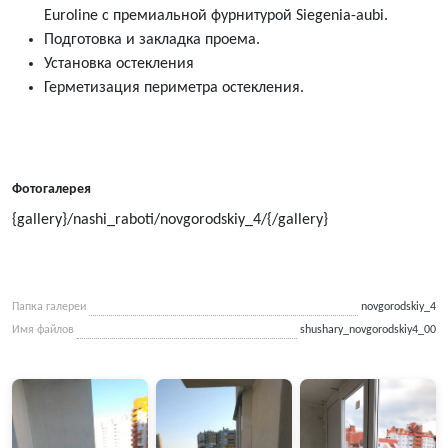
Euroline с премиальной фурнитурой Siegenia-aubi.
Подготовка и закладка проема.
Установка остекления
Герметизация периметра остекления.
Фотогалерея
{gallery}/nashi_raboti/novgorodskiy_4/{/gallery}
Папка галереи
novgorodskiy_4
Имя файлов
shushary_novgorodskiy4_00