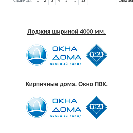
Страницы:
1
2
3
4
5
...
13
Предыдущая
Следую
Лоджия шириной 4000 мм.
Кирпичные дома. Окно ПВХ.