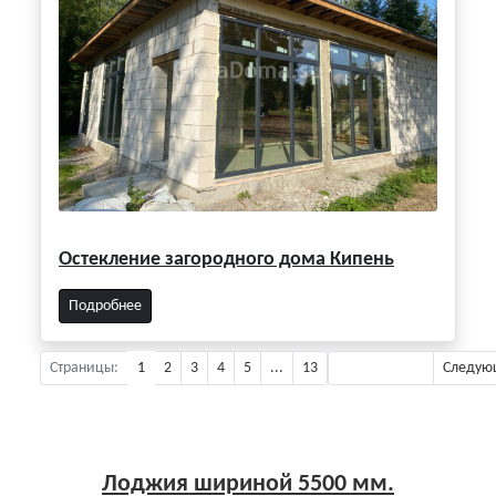
Остекление загородного дома Кипень
Подробнее
Страницы:
1
2
3
4
5
...
13
Предыдущая
Следую
Лоджия шириной 5500 мм.