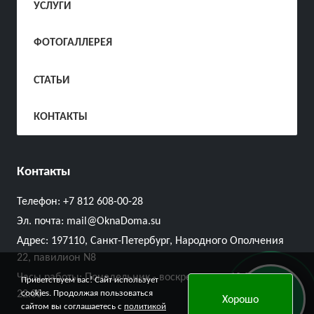
УСЛУГИ
ФОТОГАЛЛЕРЕЯ
СТАТЬИ
КОНТАКТЫ
Контакты
Телефон:
+7 812 608-00-28
Эл. почта:
mail@OknaDoma.su
Адрес:
197110, Санкт-Петербург, Народного Ополчения
22, павилион N8
Часы работы: Понедельник - воскресенье с 10:00 до
Приветствуем вас! Сайт использует
Онлайн
cookies. Продолжая пользоваться
22:00
Хорошо
заявка
сайтом вы соглашаетесь с
политикой