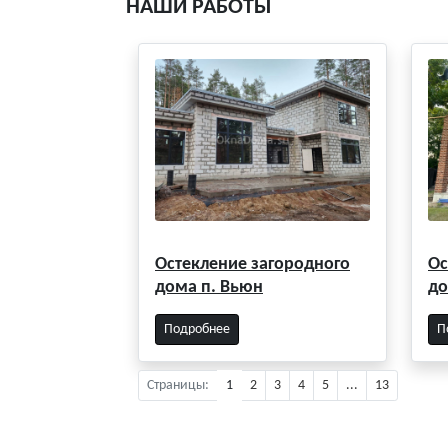
НАШИ РАБОТЫ
Остекление загородного
Ос
дома п. Вьюн
до
Подробнее
П
Страницы:
1
2
3
4
5
...
13