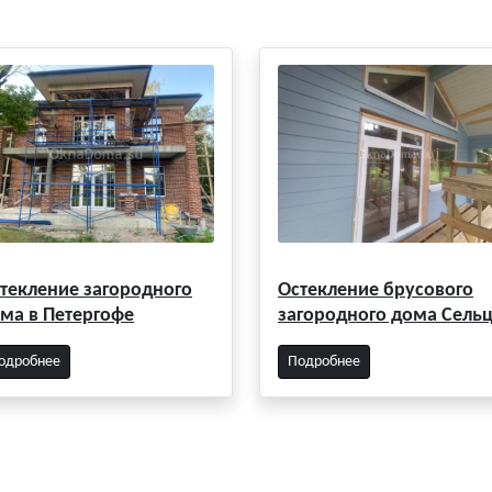
текление загородного
Остекление брусового
ма в Петергофе
загородного дома Сель
одробнее
Подробнее