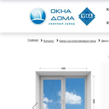
К
К
Главная
Каталог
Цены на пластиковые окна
Двухс