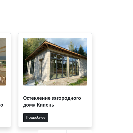
Остекление загородного
цо
дома Кипень
Подробнее