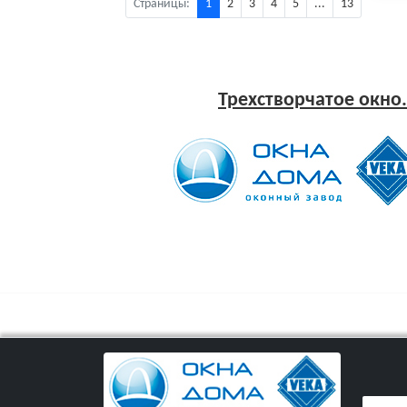
Страницы:
1
2
3
4
5
...
13
Трехстворчатое окно.