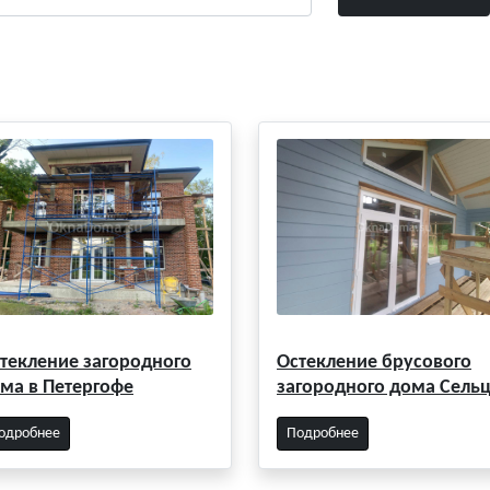
текление загородного
Остекление брусового
ма в Петергофе
загородного дома Сель
одробнее
Подробнее