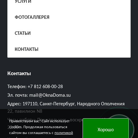
УСЛУГИ
ФОТОГАЛЛЕРЕЯ
СТАТЬИ
КОНТАКТЫ
Контакты
Телефон:
+7 812 608-00-28
Эл. почта:
mail@OknaDoma.su
Адрес:
197110, Санкт-Петербург, Народного Ополчения
22, павилион N8
Часы работы: Понедельник - воскресенье с 10:00 до
Приветствуем вас! Сайт использует
Онлайн
cookies. Продолжая пользоваться
22:00
Хорошо
заявка
сайтом вы соглашаетесь с
политикой