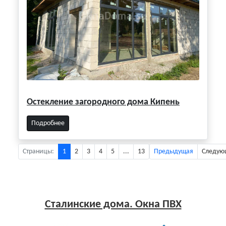
Остекление загородного дома Кипень
Подробнее
Страницы:
1
2
3
4
5
...
13
Предыдущая
Следую
Сталинские дома. Окна ПВХ