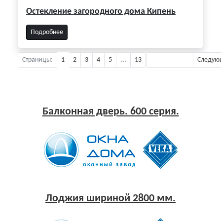
Остекление загородного дома Кипень
Подробнее
Страницы:
1
2
3
4
5
...
13
Предыдущая
Следую
Балконная дверь. 600 серия.
Лоджия шириной 2800 мм.