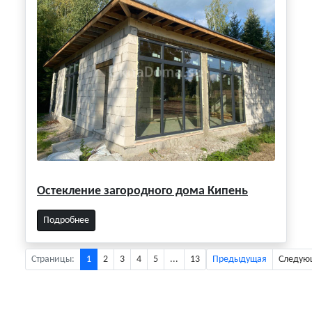
Остекление загородного дома Кипень
Подробнее
Страницы:
1
2
3
4
5
...
13
Предыдущая
Следую