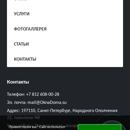
УСЛУГИ
ФОТОГАЛЛЕРЕЯ
СТАТЬИ
КОНТАКТЫ
Контакты
Телефон:
+7 812 608-00-28
Эл. почта:
mail@OknaDoma.su
Адрес:
197110, Санкт-Петербург, Народного Ополчения
22, павилион N8
Часы работы: Понедельник - воскресенье с 10:00 до
Приветствуем вас! Сайт использует